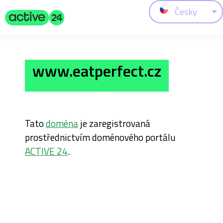
Česky
www.eatperfect.cz
Tato
doména
je zaregistrovaná
prostřednictvím doménového portálu
ACTIVE 24
.